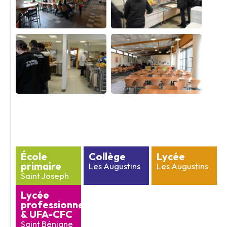
École
Collège
Lycée
primaire
Les Augustins
Les Augustins
Saint Joseph
Lycée
professionnel
& UFA-CFC
Saint Bénigne